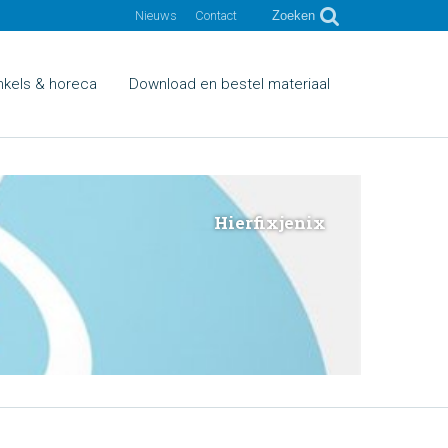
Nieuws
Contact
Zoeken
nkels & horeca
Download en bestel materiaal
Hierfixjenix