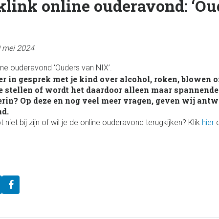
klink online ouderavond: ‘Ou
0 mei 2024
ine ouderavond ‘Ouders van NIX’.
er in gesprek met je kind over alcohol, roken, blowen 
e stellen of wordt het daardoor alleen maar spannend
erin? Op deze en nog veel meer vragen, geven wij antw
nd.
niet bij zijn of wil je de online ouderavond terugkijken? Klik
hier
o