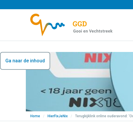
Ga naar de inhoud
Home
/
HierFixJeNix
/
Terugkijklink online ouderavond: ‘O