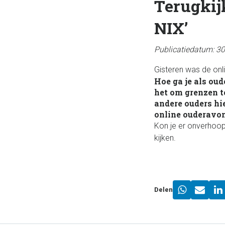
Terugkij
NIX’
Publicatiedatum: 3
Gisteren was de onl
Hoe ga je als oud
het om grenzen t
andere ouders hi
online ouderavo
Kon je er onverhoopt 
kijken.
Delen