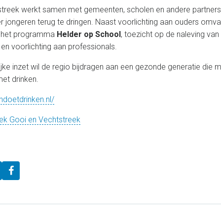
treek werkt samen met gemeenten, scholen en andere partner
r jongeren terug te dringen. Naast voorlichting aan ouders omva
 het programma
Helder op School
, toezicht op de naleving va
en voorlichting aan professionals.
ke inzet wil de regio bijdragen aan een gezonde generatie die 
met drinken.
endoetdrinken.nl/
k Gooi en Vechtstreek