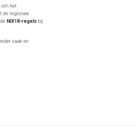
s om het
t de regionale
n de
NIX18-regels
bij
minder vaak en