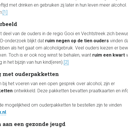
ftijd met drinken en gebruiken zij later in hun leven meer alcoho
n.
[1]
rbeeld
ot deel van de ouders in de regio Gooi en Vechtstreek zich bewu
GD-onderzoek blijkt dat
ruim negen op de tien ouders
vinden d
bben als het gaat om alcoholgebruik. Veel ouders kiezen er bew
ken. Toch is er ook nog winst te behalen, want
ruim een kwart
v
 in het bijzijn van hun kind(eren).
[2]
 met ouderpakketten
 bij het voeren van een open gesprek over alcohol, zijn er
ketten
ontwikkeld. Deze pakketten bevatten praatkaarten en inf
de mogelijkheid om ouderpakketten te bestellen zijn te vinden
.nl
.
 aan een gezonde jeugd