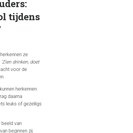
uders:
l tijdens
’
d herkennen ze
e
‘Zien drinken, doet
acht voor de
en.
kunnen herkennen.
drag daarna
s leuks of gezelligs
r beeld van
van beginnen zij