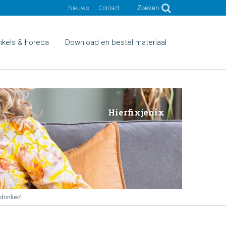
Nieuws
Contact
Zoeken
nkels & horeca
Download en bestel materiaal
Hierfixjenix
drinken’