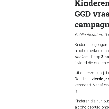
Kinderen
GGD vraa
campagne
Publicatiedatum: 3
Kinderen en jongere
alcoholmerken en si
drinken’
, die op
3 n
invloed die ouders 
Uit onderzoek blijkt
Rond hun
vierde ja
verandert. Vanaf o
is.
Kinderen die hun ou
alcoholgebruik, ong