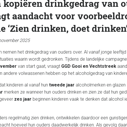
 kopiëren drinkgedrag van o
gt aandacht voor voorbeeldro
 ‘Zien drinken, doet drinken
 november 2025
n nemen het drinkgedrag van ouders over. Al vanaf jonge leeftij
tuaties waarin wordt gedronken. Tijdens de landelijke campagn
ovember
van start gaat, vraagt
GGD Gooi en Vechtstreek
aand
en andere volwassenen hebben op het alcoholgedrag van kinder
 dat kinderen al vanaf hun
tweede jaar
alcoholmerken en glazen 
ar
merken ze wanneer hun ouders drinken en zien ze dat hun ge
ngeveer
zes jaar
beginnen kinderen vaak te denken dat alcohol iet
ders regelmatig zien drinken, ontwikkelen daardoor een gunstige
eacht hoeveel hun ouders daadwerkelijk drinken. Als gevolg daar