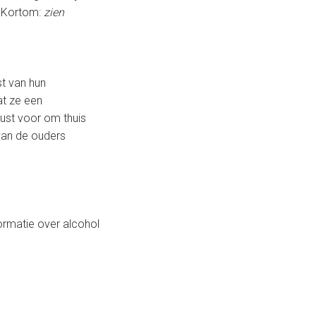
l. Kortom:
zien
st van hun
at ze een
ust voor om thuis
an de ouders
ormatie over alcohol