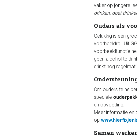
vaker op jongere lee
drinken, doet drinke
Ouders als voo
Gelukkig is een gro
voorbeeldrol. Uit G
voorbeeldfunctie he
geen alcohol te drin
drinkt nog regelmatig
Ondersteuning
Om ouders te helpen
speciale
ouderpak
en opvoeding.
Meer informatie en 
op
www.hierfixjenix
Samen werken