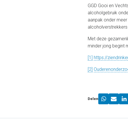
GGD Gooi en Vechts
alcoholgebruik onde
aanpak onder meer
alcoholverstrekkers 
Met deze gezamenlij
minder jong begint 
[1]
https://ziendrink
[2]
Ouderenonderzoe
Delen